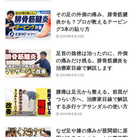
その足の外側の痛み、腓骨筋腱
炎かも？プロが教えるテーピン
グ3本の貼り方
2026年6月18日
足首の捻挫は治ったのに、外側
の痛みだけ残る。腓骨筋腱炎を
治療家目線で解説します
2026年6月11日
腰痛は足元から整える。前屈が
つらい方へ、治療家目線で解説
する歩行ケアサンダルの使い方
2026年6月3日
なぜ足や膝の痛みが股関節に原