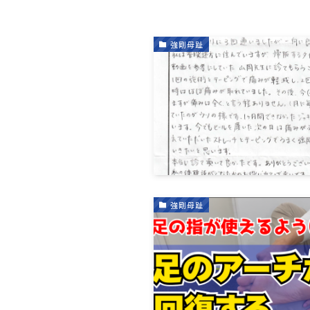
強剛母趾
強剛母趾