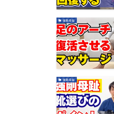
強剛母趾
強剛母趾