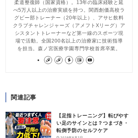
柔道整復師（国家資格）。13年の臨床経験と延
べ5万人以上の治療実績を持つ。関西創価高校ラ
グビー部トレーナー（20年以上）、アサヒ飲料
クラブチャレンジャーズ（アメフトXリーグ）ア
シスタントトレーナーなど第一線のスポーツ現
場で活動。全国200名以上の治療家に技術指導
を担当。森ノ宮医療学園専門学校首席卒業。
関連記事
【足指トレーニング】転びやす
い足のサインとは？つまづき・
転倒予防のセルフケア
2026年8月2日