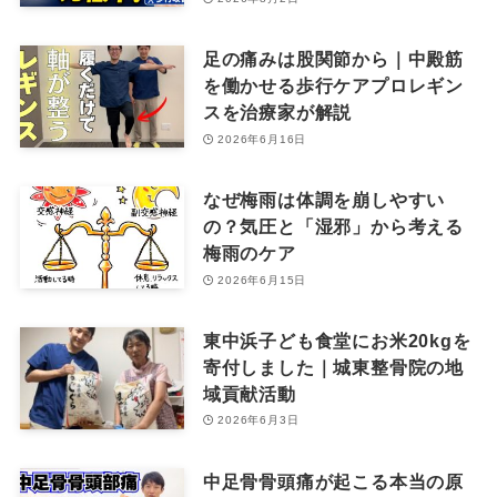
足の痛みは股関節から｜中殿筋
を働かせる歩行ケアプロレギン
スを治療家が解説
2026年6月16日
なぜ梅雨は体調を崩しやすい
の？気圧と「湿邪」から考える
梅雨のケア
2026年6月15日
東中浜子ども食堂にお米20kgを
寄付しました｜城東整骨院の地
域貢献活動
2026年6月3日
中足骨骨頭痛が起こる本当の原