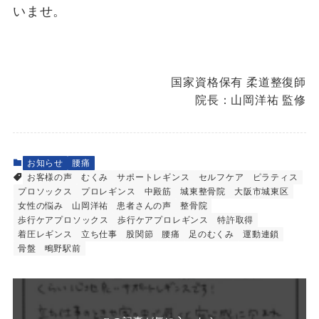
いませ。
国家資格保有 柔道整復師
院長：山岡洋祐 監修
お知らせ
腰痛
お客様の声
むくみ
サポートレギンス
セルフケア
ピラティス
プロソックス
プロレギンス
中殿筋
城東整骨院
大阪市城東区
女性の悩み
山岡洋祐
患者さんの声
整骨院
歩行ケアプロソックス
歩行ケアプロレギンス
特許取得
着圧レギンス
立ち仕事
股関節
腰痛
足のむくみ
運動連鎖
骨盤
鴫野駅前