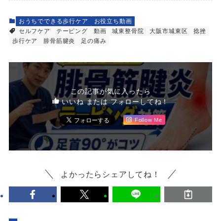
おうちでできる歩行ケア
お役立ち動画
セルフケア
テーピング
動画
城東整骨院
大阪市城東区
捻挫
歩行ケア
腓骨筋腱炎
足の痛み
この記事が気に入ったら
いいね または フォローしてね！
Follow Me
よかったらシェアしてね！